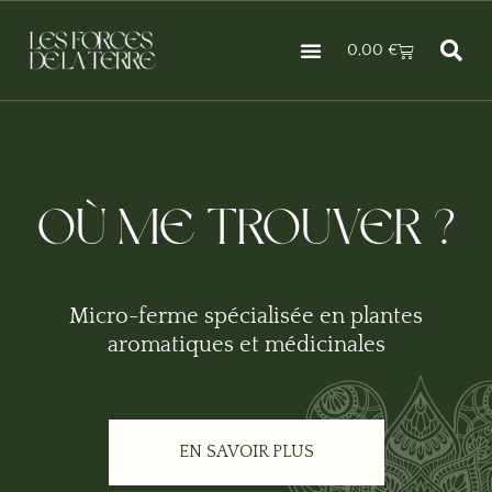
0,00
€
Les Jardins Et Le Séchoir
Où Me Trouver ?
Qui Suis Je ?
OÙ ME TROUVER ?
Micro-ferme spécialisée en plantes
aromatiques et médicinales
EN SAVOIR PLUS